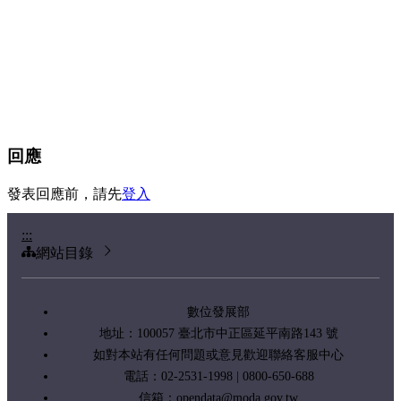
回應
發表回應前，請先
登入
:::
網站目錄
數位發展部
地址：100057 臺北市中正區延平南路143 號
如對本站有任何問題或意見歡迎聯絡客服中心
電話：02-2531-1998 | 0800-650-688
信箱：
opendata@moda.gov.tw