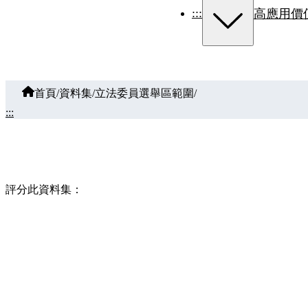
:::
高應用價
首頁
/
資料集
/
立法委員選舉區範圍
/
:::
評分此資料集：