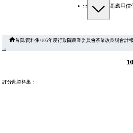
:::
高應用價
首頁
/
資料集
/
105年度行政院農業委員會茶業改良場會計
:::
評分此資料集：