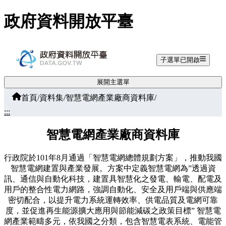
跳至主要內容
政府資料開放平臺
子選單已開啟
展開主選單
首頁
/
資料集
/
智慧電網產業廠商資料庫
/
:::
智慧電網產業廠商資料庫
行政院於101年8月通過「智慧電網總體規劃方案」，推動我國
智慧電網建置與產業發展。方案中定義智慧電網為”透過資
訊、通信與自動化科技，建置具智慧化之發電、輸電、配電及
用戶的整合性電力網路，強調自動化、安全及用戶端與供應端
密切配合，以提升電力系統運轉效率、供電品質及電網可靠
度，並促進再生能源擴大應用與節能減碳之政策目標” 智慧電
網產業範疇多元，依我國之分類，包含智慧電表系統、電能管