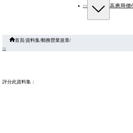
:::
高應用價
首頁
/
資料集
/
郵務營業規章
/
:::
評分此資料集：