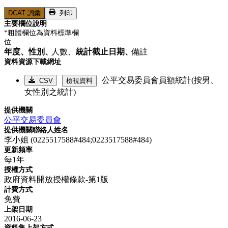
DCAT 詞彙
列印
主要欄位說明
*粗體欄位為資料標準欄
位
年度、
性別、
人數、
統計截止日期、
備註
資料資源下載網址
公平交易委員會員額統計(按男、
CSV
檢視資料
女性別之統計)
提供機關
公平交易委員會
提供機關聯絡人姓名
李小姐 (0225517588#484;0223517588#484)
更新頻率
每1年
授權方式
政府資料開放授權條款-第1版
計費方式
免費
上架日期
2016-06-23
資料集上架方式