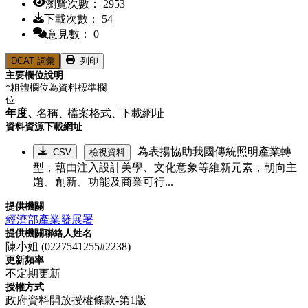
瀏覽次數： 2953
下載次數： 54
意見數： 0
DCAT 詞彙
列印
主要欄位說明
*粗體欄位為資料標準欄
位
年度、
名稱、
檔案格式、
下載網址
資料資源下載網址
為表揚協助我國傳統照明產業轉
CSV
檢視資料
型，藉由注入設計美學、文化意象等維新元素，朝向主
題、創新、功能及商業可行...
提供機關
經濟部產業發展署
提供機關聯絡人姓名
陳小姐 (0227541255#2238)
更新頻率
不定期更新
授權方式
政府資料開放授權條款-第1版