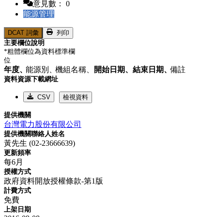
意見數： 0
能源管理
DCAT 詞彙
列印
主要欄位說明
*粗體欄位為資料標準欄
位
年度、
能源別、
機組名稱、
開始日期、
結束日期、
備註
資料資源下載網址
CSV
檢視資料
提供機關
台灣電力股份有限公司
提供機關聯絡人姓名
黃先生 (02-23666639)
更新頻率
每6月
授權方式
政府資料開放授權條款-第1版
計費方式
免費
上架日期