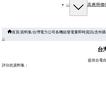
:::
高應用價
首頁
/
資料集
/
台灣電力公司各機組發電量即時資訊(含外購
:::
台
提供台電
評分此資料集：