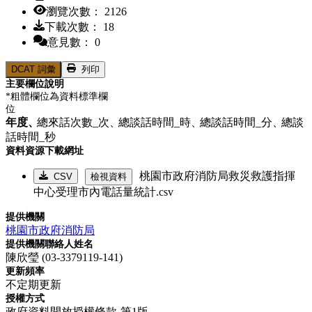
瀏覽次數： 2126
下載次數： 18
意見數： 0
DCAT 詞彙
列印
主要欄位說明
*粗體欄位為資料標準欄
位
年度、
總來話次數_次、
總談話時間_時、
總談話時間_分、
總談
話時間_秒
資料資源下載網址
桃園市政府消防局救災救護指揮
CSV
檢視資料
中心受理市內電話量統計.csv
提供機關
桃園市政府消防局
提供機關聯絡人姓名
陳欣瑩 (03-3379119-141)
更新頻率
不定期更新
授權方式
政府資料開放授權條款-第1版