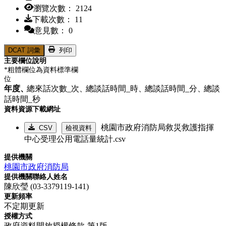
瀏覽次數： 2124
下載次數： 11
意見數： 0
DCAT 詞彙
列印
主要欄位說明
*粗體欄位為資料標準欄
位
年度、
總來話次數_次、
總談話時間_時、
總談話時間_分、
總談
話時間_秒
資料資源下載網址
桃園市政府消防局救災救護指揮
CSV
檢視資料
中心受理公用電話量統計.csv
提供機關
桃園市政府消防局
提供機關聯絡人姓名
陳欣瑩 (03-3379119-141)
更新頻率
不定期更新
授權方式
政府資料開放授權條款-第1版