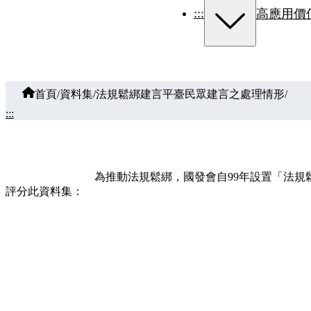
:::
高應用價
首頁
/
資料集
/
法規鬆綁建言平臺民眾建言之處理情形
/
:::
為推動法規鬆綁，國發會自99年設置「法
評分此資料集：