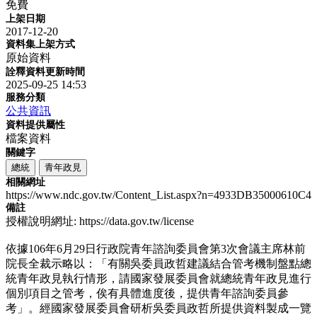
免費
上架日期
2017-12-20
資料集上架方式
原始資料
詮釋資料更新時間
2025-09-25 14:53
服務分類
公共資訊
資料提供屬性
檔案資料
關鍵字
總統
青年政見
相關網址
https://www.ndc.gov.tw/Content_List.aspx?n=4933DB35000610C4
備註
授權說明網址: https://data.gov.tw/license
依據106年6月29日行政院青年諮詢委員會第3次會議主席林前
院長全裁示略以：「有關吳委員政哲建議結合管考機制盤點總
統青年政見執行情形，請國家發展委員會就總統青年政見進行
個別項目之管考，俟有具體進度後，提供青年諮詢委員參
考」。經國家發展委員會研析吳委員政哲所提供資料製成一覽