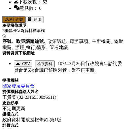
下載次數： 52
意見數： 0
DCAT 詞彙
列印
主要欄位說明
*粗體欄位為資料標準欄
位
序號、
政策議題編號、
政策議題、
應辦事項、
主辦機關、
協辦
機關、
辦理(執行)情形、
管考建議
資料資源下載網址
107年3月26日行政院青年諮詢委
CSV
檢視資料
員會第5次會議已解除列管，爰不再更新。
提供機關
國家發展委員會
提供機關聯絡人姓名
王貴美 (02-23165300#6611)
更新頻率
不定期更新
授權方式
政府資料開放授權條款-第1版
計費方式