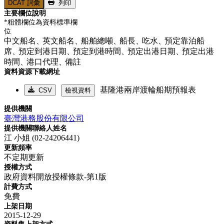
DCAT 詞彙
列印
主要欄位說明
*粗體欄位為資料標準欄
位
中文船名、
英文船名、
船舶總噸、
船長、
吃水、
預定靠泊船
席、
預定到港日期、
預定到港時間、
預定出港日期、
預定出港
時間、
港口代理、
備註
資料資源下載網址
基隆港兩岸渡輪船期預報表
CSV
檢視資料
提供機關
臺灣港務股份有限公司
提供機關聯絡人姓名
江 小姐 (02-24206441)
更新頻率
不定期更新
授權方式
政府資料開放授權條款-第1版
計費方式
免費
上架日期
2015-12-29