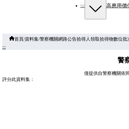
:::
高應用價
首頁
/
資料集
/
警察機關網路公告拾得人領取拾得物數位批
:::
警
僅提供自警察機關依民
評分此資料集：