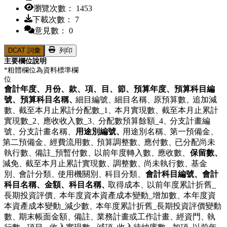
瀏覽次數： 1453
下載次數： 7
意見數： 0
DCAT 詞彙
列印
主要欄位說明
*粗體欄位為資料標準欄
位
會計年度、
月份、
款、
項、
目、
節、
預算年度、
預算科目編
號、
預算科目名稱、
細目編號、
細目名稱、
原預算數、
追加減
數、
截至本月止累計分配數_1、
本月實現數、
截至本月止累計
實現數_2、
應收收入數_3、
分配數預算餘額_4、
分支計畫編
號、
分支計畫名稱、
用途別編號、
用途別名稱、
第一預備金、
第二預備金、
經費流用數、
預算調整數、
應付數、
已分配尚未
執行數、
備註_預暫付數、
以前年度轉入數、
應收數、
保留數、
減免、
截至本月止累計實現數、
調整數、
尚未執行數、
基金
別、
會計分類、
使用機關別、
科目分類、
會計科目編號、
會計
科目名稱、
金額、
科目名稱、
取得成本、
以前年度累計折舊_
長期投資評價、
本年度資本資產成本變動_增加數、
本年度資
本資產成本變動_減少數、
本年度累計折舊_長期投資評價變動
數、
期末帳面金額、
備註、
業務計畫或工作計畫、
經資門、
執