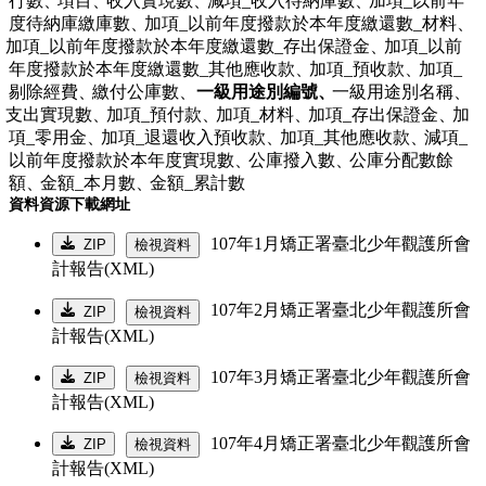
行數、
項目、
收入實現數、
減項_收入待納庫數、
加項_以前年
度待納庫繳庫數、
加項_以前年度撥款於本年度繳還數_材料、
加項_以前年度撥款於本年度繳還數_存出保證金、
加項_以前
年度撥款於本年度繳還數_其他應收款、
加項_預收款、
加項_
剔除經費、
繳付公庫數、
一級用途別編號、
一級用途別名稱、
支出實現數、
加項_預付款、
加項_材料、
加項_存出保證金、
加
項_零用金、
加項_退還收入預收款、
加項_其他應收款、
減項_
以前年度撥款於本年度實現數、
公庫撥入數、
公庫分配數餘
額、
金額_本月數、
金額_累計數
資料資源下載網址
107年1月矯正署臺北少年觀護所會
ZIP
檢視資料
計報告(XML)
107年2月矯正署臺北少年觀護所會
ZIP
檢視資料
計報告(XML)
107年3月矯正署臺北少年觀護所會
ZIP
檢視資料
計報告(XML)
107年4月矯正署臺北少年觀護所會
ZIP
檢視資料
計報告(XML)