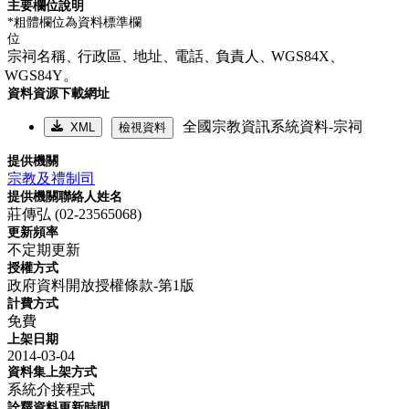
主要欄位說明
*粗體欄位為資料標準欄
位
宗祠名稱、
行政區、
地址、
電話、
負責人、
WGS84X、
WGS84Y。
資料資源下載網址
全國宗教資訊系統資料-宗祠
XML
檢視資料
提供機關
宗教及禮制司
提供機關聯絡人姓名
莊傳弘 (02-23565068)
更新頻率
不定期更新
授權方式
政府資料開放授權條款-第1版
計費方式
免費
上架日期
2014-03-04
資料集上架方式
系統介接程式
詮釋資料更新時間