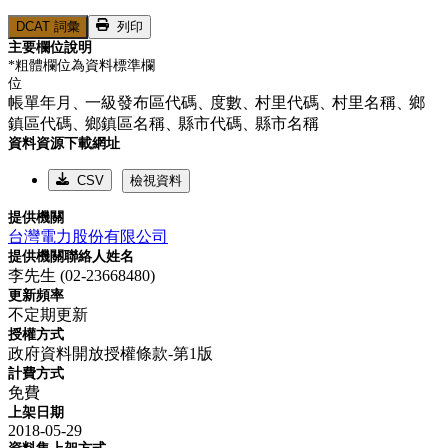
DCAT 詞彙
列印
主要欄位說明
*粗體欄位為資料標準欄
位
帳單年月、
一級發布區代碼、
度數、
村里代碼、
村里名稱、
鄉
鎮區代碼、
鄉鎮區名稱、
縣市代碼、
縣市名稱
資料資源下載網址
CSV
檢視資料
提供機關
台灣電力股份有限公司
提供機關聯絡人姓名
李先生 (02-23668480)
更新頻率
不定期更新
授權方式
政府資料開放授權條款-第1版
計費方式
免費
上架日期
2018-05-29