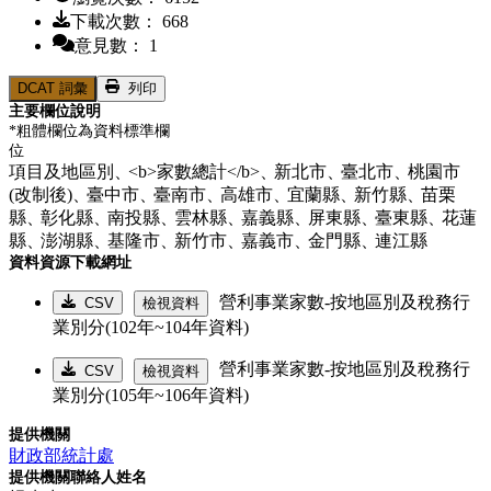
下載次數： 668
意見數： 1
DCAT 詞彙
列印
主要欄位說明
*粗體欄位為資料標準欄
位
項目及地區別、
<b>家數總計</b>、
新北市、
臺北市、
桃園市
(改制後)、
臺中市、
臺南市、
高雄市、
宜蘭縣、
新竹縣、
苗栗
縣、
彰化縣、
南投縣、
雲林縣、
嘉義縣、
屏東縣、
臺東縣、
花蓮
縣、
澎湖縣、
基隆市、
新竹市、
嘉義市、
金門縣、
連江縣
資料資源下載網址
營利事業家數-按地區別及稅務行
CSV
檢視資料
業別分(102年~104年資料)
營利事業家數-按地區別及稅務行
CSV
檢視資料
業別分(105年~106年資料)
提供機關
財政部統計處
提供機關聯絡人姓名