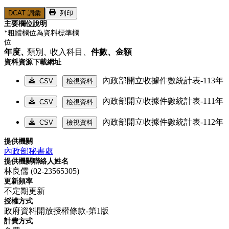
DCAT 詞彙
列印
主要欄位說明
*粗體欄位為資料標準欄
位
年度、
類別、
收入科目、
件數、
金額
資料資源下載網址
內政部開立收據件數統計表-113年
CSV
檢視資料
內政部開立收據件數統計表-111年
CSV
檢視資料
內政部開立收據件數統計表-112年
CSV
檢視資料
提供機關
內政部秘書處
提供機關聯絡人姓名
林良儒 (02-23565305)
更新頻率
不定期更新
授權方式
政府資料開放授權條款-第1版
計費方式