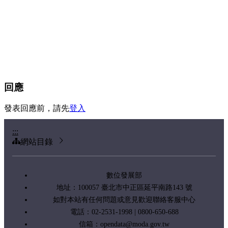
回應
發表回應前，請先
登入
:::
網站目錄
數位發展部
地址：100057 臺北市中正區延平南路143 號
如對本站有任何問題或意見歡迎聯絡客服中心
電話：02-2531-1998 | 0800-650-688
信箱：
opendata@moda.gov.tw