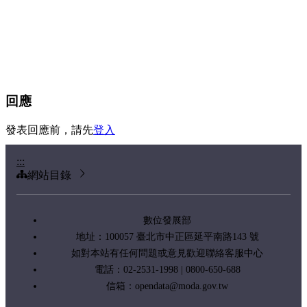
回應
發表回應前，請先
登入
:::
網站目錄
數位發展部
地址：100057 臺北市中正區延平南路143 號
如對本站有任何問題或意見歡迎聯絡客服中心
電話：02-2531-1998 | 0800-650-688
信箱：
opendata@moda.gov.tw