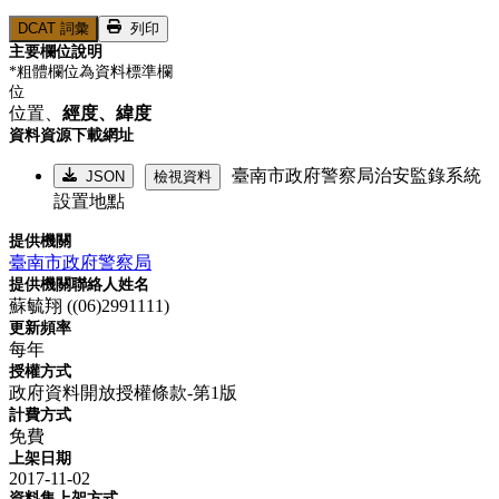
DCAT 詞彙
列印
主要欄位說明
*粗體欄位為資料標準欄
位
位置、
經度、
緯度
資料資源下載網址
臺南市政府警察局治安監錄系統
JSON
檢視資料
設置地點
提供機關
臺南市政府警察局
提供機關聯絡人姓名
蘇毓翔 ((06)2991111)
更新頻率
每年
授權方式
政府資料開放授權條款-第1版
計費方式
免費
上架日期
2017-11-02
資料集上架方式