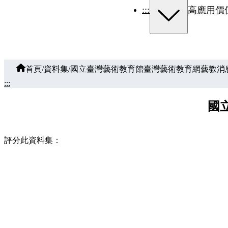
:::
高應用價
首頁
/
資料集
/
國立臺灣藝術教育館臺灣藝術教育網藝教消
:::
國
評分此資料集：