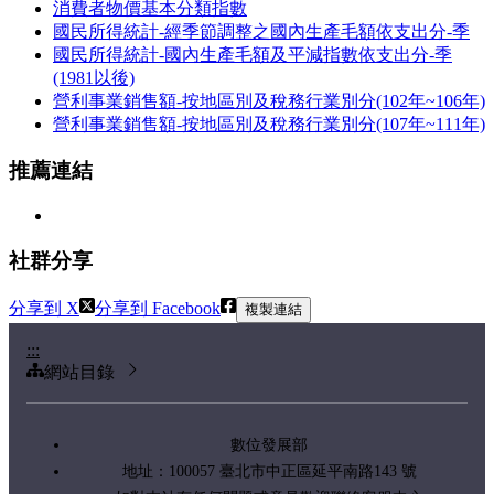
消費者物價基本分類指數
國民所得統計-經季節調整之國內生產毛額依支出分-季
國民所得統計-國內生產毛額及平減指數依支出分-季
(1981以後)
營利事業銷售額-按地區別及稅務行業別分(102年~106年)
營利事業銷售額-按地區別及稅務行業別分(107年~111年)
推薦連結
社群分享
分享到 X
分享到 Facebook
複製連結
:::
網站目錄
數位發展部
地址：100057 臺北市中正區延平南路143 號