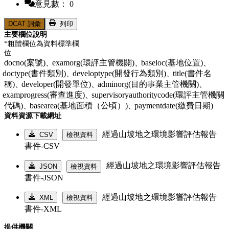
意見數： 0
DCAT 詞彙
列印
主要欄位說明
*粗體欄位為資料標準欄
位
docno(案號)、
examorg(環評主管機關)、
baseloc(基地位置)、
doctype(書件類別)、
developtype(開發行為類別)、
title(書件名
稱)、
developer(開發單位)、
adminorg(目的事業主管機關)、
examprogress(審查進度)、
supervisoryauthoritycode(環評主管機關
代碼)、
basearea(基地面積（公頃）)、
paymentdate(繳費日期)
資料資源下載網址
經過山坡地之環境影響評估報告
CSV
檢視資料
書件-CSV
經過山坡地之環境影響評估報告
JSON
檢視資料
書件-JSON
經過山坡地之環境影響評估報告
XML
檢視資料
書件-XML
提供機關