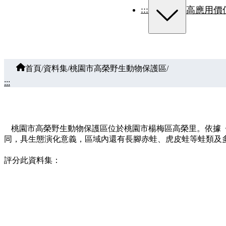
:::
高應用價
首頁
/
資料集
/
桃園市高榮野生動物保護區
/
:::
桃園市高榮野生動物保護區位於桃園市楊梅區高榮里。依據
同，具生態演化意義，區域內還有長腳赤蛙、虎皮蛙等蛙類及多
評分此資料集：